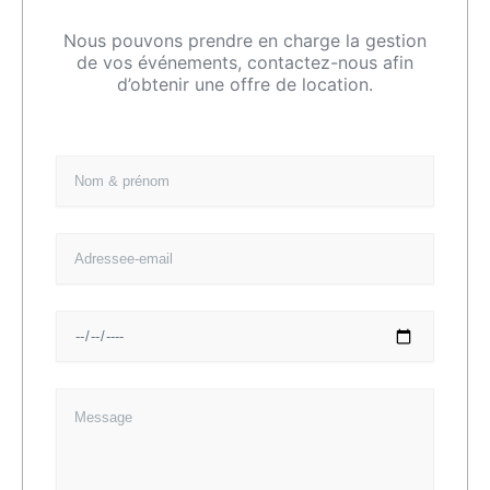
Nous pouvons prendre en charge la gestion
de vos événements, contactez-nous afin
d’obtenir une offre de location.
N
O
M
C
E
O
M
M
A
P
I
L
D
L
E
A
T
T
E
M
E
S
S
A