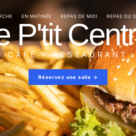
ERCHE
EN MATINÉE
REPAS DE MIDI
REPAS DU 
e P'tit Centr
CAFÉ - RESTAURANT
Réservez une salle →