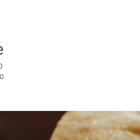
e
0
00