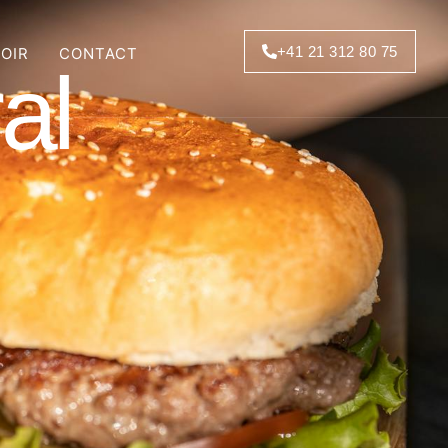
+41 21 312 80 75
SOIR
CONTACT
al